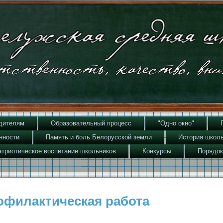
дителям
Образовательный процесс
"Одно окно"
нности
Память и боль Белорусской земли
История школы
атриотическое воспитание школьников
Конкурсы
Порядок
офилактическая работа