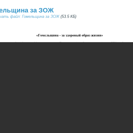
ельщина за ЗОЖ
чать файл: Гомельщина за ЗОЖ
(53.5 КБ)