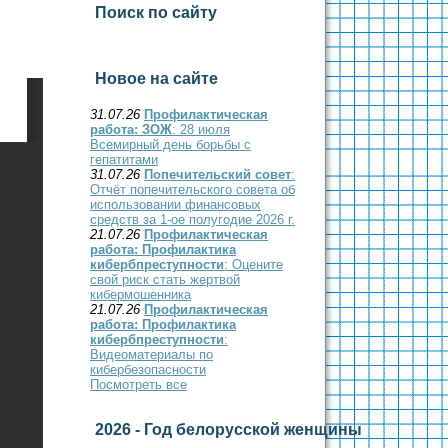
Поиск по сайту
Новое на сайте
31.07.26
Профилактическая
работа: ЗОЖ
: 28 июля
Всемирный день борьбы с
гепатитами
31.07.26
Попечительский совет
:
Отчёт попечительского совета об
использовании финансовых
средств за 1-ое полугодие 2026 г.
21.07.26
Профилактическая
работа: Профилактика
кибербпреступности
: Оцените
свой риск стать жертвой
кибермошенника
21.07.26
Профилактическая
работа: Профилактика
кибербпреступности
:
Видеоматериалы по
кибербезопасности
Посмотреть все
2026 - Год белорусской женщины